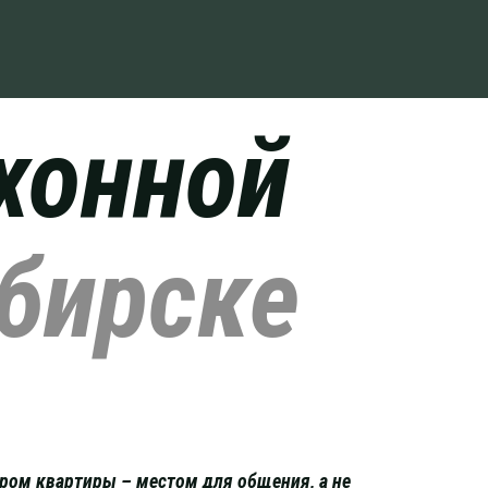
хонной
бирске
тром квартиры – местом для общения, а не