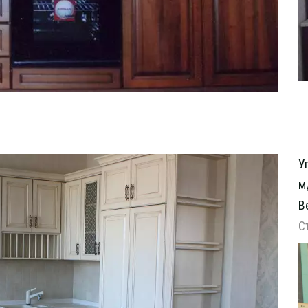
У
м
В
С