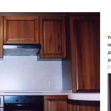
У
п
д
д
С