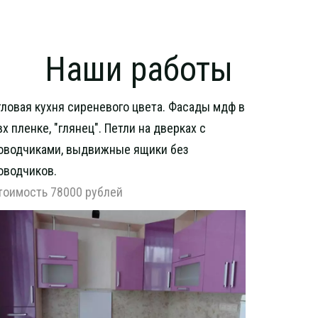
Наши работы
гловая кухня сиреневого цвета. Фасады мдф в
вх пленке, "глянец". Петли на дверках с
оводчиками, выдвижные ящики без
оводчиков.
тоимость 78000 рублей