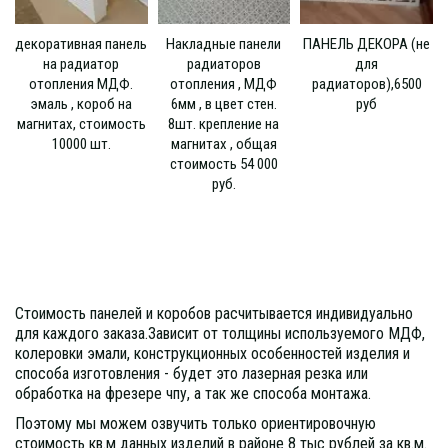
декоративная панель
Накладные панели
ПАНЕЛЬ ДЕКОРА (не
на радиатор
радиаторов
для
отопления МДФ.
отопления , МДФ
радиаторов),6500
эмаль , короб на
6мм , в цвет стен.
руб
магнитах, стоимость
8шт. крепление на
10000 шт.
магнитах , общая
стоимость 54 000
руб.
Стоимость панелей и коробов расчитывается индивидуально 
для каждого заказа.Зависит от толщины используемого МДФ, 
колеровки эмали, конструкционных особенностей изделия и 
способа изготовления - будет это лазерная резка или 
обработка на фрезере чпу, а так же способа монтажа. 
Поэтому мы можем озвучить только ориентировочную 
стоимость кв.м данных изделий в районе 8 тыс рублей за кв.м.