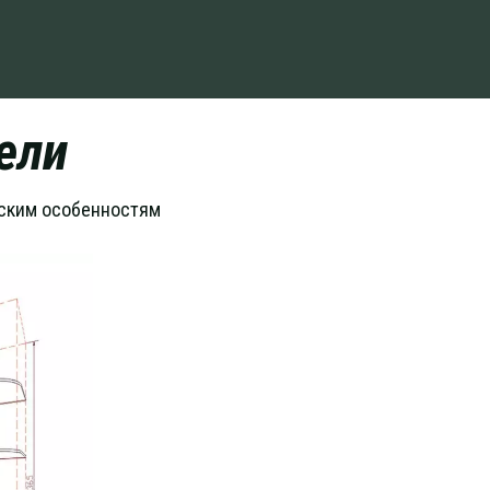
ели
еским особенностям